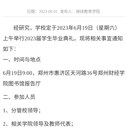
日期：2023-06-01 发布人：继续教育学院
经研究，学校定于
2023
年
6
月
19
日（星期六）
上午举行
2023
届学生毕业典礼。现将相关事宜通知
如下：
一、时间与地点
6
月
19
日
9:00
，郑州市惠济区天河路
36
号郑州财经学
院图书馆报告厅
二、参加人员
1
、分管校领导；
2
、相关学院领导及教师代表；